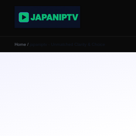
Home
/
japaniptv - Unmatched Clarity & Choice