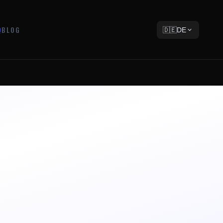
Q
BLOG
🇩🇪
DE