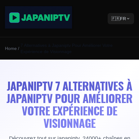
🇫🇷
FR
7 Alternatives à Japaniptv Pour Améliorer Votre
Home
/
Expérience de Visionnage
JAPANIPTV 7 ALTERNATIVES À
JAPANIPTV POUR AMÉLIORER
VOTRE EXPÉRIENCE DE
VISIONNAGE
Découvrez tout sur japaniptv. 24000+ chaînes en