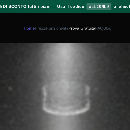
% DI SCONTO
tutti i piani — Usa il codice
WELCOME9
al chec
Home
Prezzi
Funzionalità
Prova Gratuita
FAQ
Blog