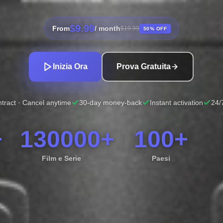
$9.99
From
/ month
$19.99
50% OFF
Inizia Ora
Prova Gratuita
tract · Cancel anytime
30-day money-back
Instant activation
24/
+
130000+
100+
Film e Serie
Paesi