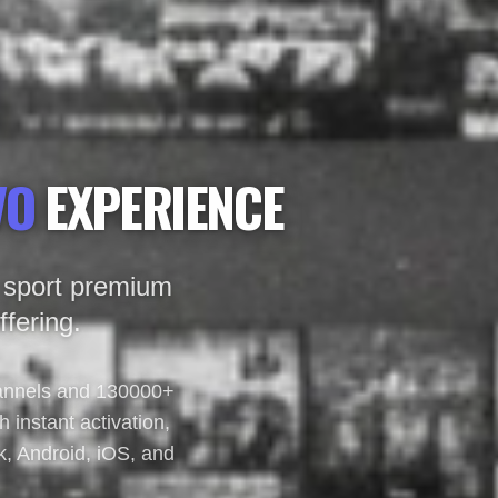
VO
EXPERIENCE
e, sport premium
ffering.
hannels and 130000+
instant activation,
, Android, iOS, and