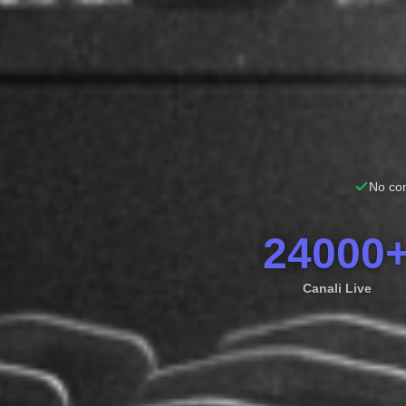
No con
24000
Canali Live