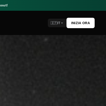
kout!
🇮🇹
IT
INIZIA ORA