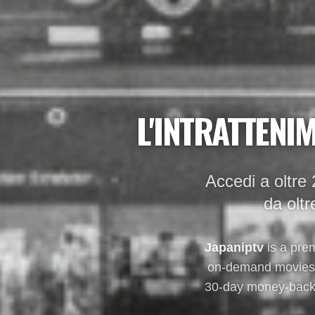
L'INTRATTENI
Accedi a oltre 
da oltr
Japaniptv
is a pre
on-demand movies a
30-day money-back 