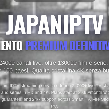
JAPANIPTV
MENTO
PREMIUM DEFINITI
24000 canali live, oltre 130000 film e seri
e 100 paesi. Qualità cristallina 4K senza bu
mium IPTV streaming service offering 24000+ live TV c
nd series in HD and 4K. Plans start at $9.99/month with 
guarantee, and 24/7 support across Smart TV, Fire Stick
PC.