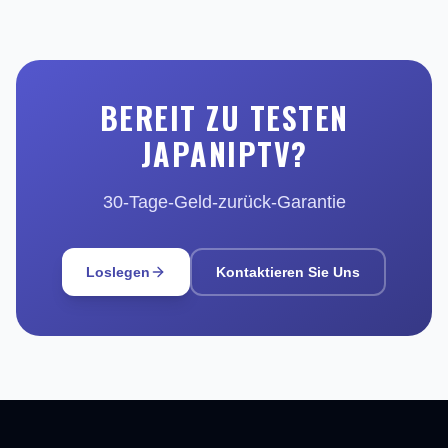
BEREIT ZU TESTEN
JAPANIPTV?
30-Tage-Geld-zurück-Garantie
Loslegen
Kontaktieren Sie Uns