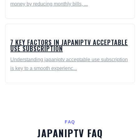
money by reducing monthly bills, ...
7 KEY FACTORS IN JAPANIPTV ACCEPTABLE
USE SUBSCRIPTION
Understanding japaniptv acceptable use subscription
is key to a smooth experienc...
FAQ
JAPANIPTV FAQ