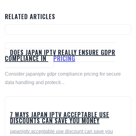
RELATED ARTICLES
DOES JAPAN IPTV REALLY ENSURE GDPR
COMPLIANCE IN
PRICING
Consider japaniptv gdpr compliance pricing for secure
data handling and protecti...
7 WAYS JAPAN IPTV ACCEPTABLE USE
DISCOUNTS CAN SAVE YOU MONEY
japaniptv acceptable use discount can save you