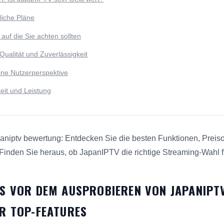
rliche Pläne
auf die Sie achten sollten
Qualität und Zuverlässigkeit
ine Nutzerperspektive
eit und Leistung
aniptv bewertung: Entdecken Sie die besten Funktionen, Preis
Finden Sie heraus, ob JapanIPTV die richtige Streaming-Wahl f
usammen, was Sie wissen sollten, bevor Sie JapanIPTV ausprob
S VOR DEM AUSPROBIEREN VON JAPANIPTV
R TOP-FEATURES