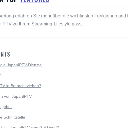
ewertung erfahren Sie mehr über die wichtigsten Funktionen und
IPTV zu Ihrem Streaming-Lifestyle passt.
ENTS
r die JapanIPTV-Dienste
V?
TV in Betracht ziehen?
en von JapanIPTV
angebot
e Schnittstelle
rt: Ist JapanIPTV sein Geld wert?