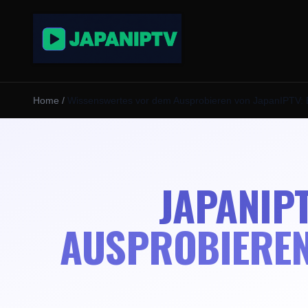
Home
/
Wissenswertes vor dem Ausprobieren von JapanIPTV: 
JAPANIP
AUSPROBIEREN