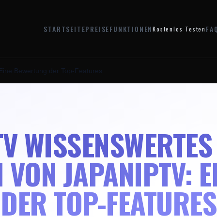
STARTSEITE
PREISE
FUNKTIONEN
FA
Kostenlos Testen
Eine Bewertung der Top-Features
TV WISSENSWERTES
 VON JAPANIPTV: E
DER TOP-FEATURES