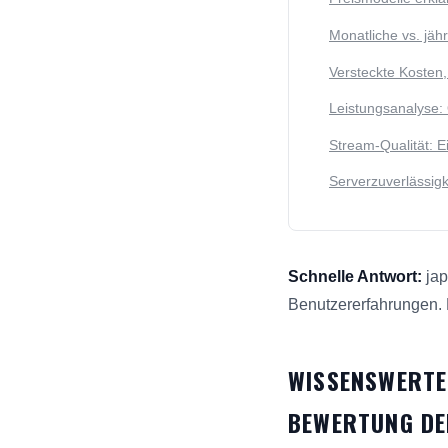
Monatliche vs. jäh
Versteckte Kosten, 
Leistungsanalyse: 
Stream-Qualität: E
Serverzuverlässigk
Schnelle Antwort:
jap
Benutzererfahrungen. 
Diese Antwort fasst z
WISSENSWERTE
BEWERTUNG DE