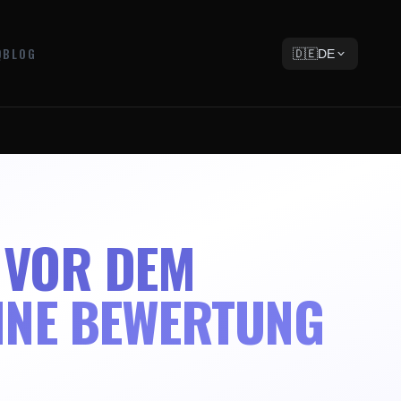
Q
BLOG
🇩🇪
DE
 VOR DEM
INE BEWERTUNG