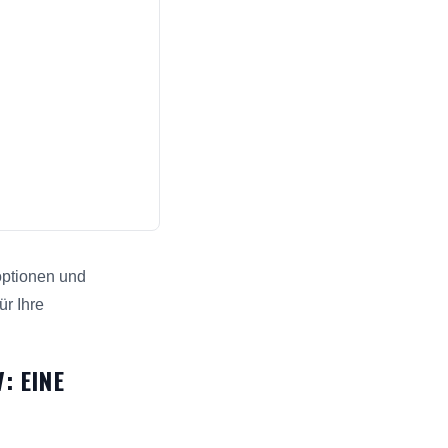
optionen und
ür Ihre
ieren: Eine Bewertung der Top-Funktionen für Such- und Antw
: EINE