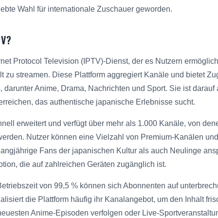
iebte Wahl für internationale Zuschauer geworden.
TV?
rnet Protocol Television (IPTV)-Dienst, der es Nutzern ermöglich
lt zu streamen. Diese Plattform aggregiert Kanäle und bietet Z
darunter Anime, Drama, Nachrichten und Sport. Sie ist darauf 
erreichen, das authentische japanische Erlebnisse sucht.
hnell erweitert und verfügt über mehr als 1.000 Kanäle, von dene
 werden. Nutzer können eine Vielzahl von Premium-Kanälen un
langjährige Fans der japanischen Kultur als auch Neulinge ansp
tion, die auf zahlreichen Geräten zugänglich ist.
Betriebszeit von 99,5 % können sich Abonnenten auf unterbrech
lisiert die Plattform häufig ihr Kanalangebot, um den Inhalt fr
 neuesten Anime-Episoden verfolgen oder Live-Sportveranstalt