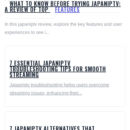
WHAT TO KNOW BEFORE TRYING JAPANIPTV:
A REVIEW OF TOP
FEATURES
In this japaniptv review, explore the key features and user
experiences to see i...
7 ESSENTIAL JAPANIPTV
TROUBLESHOOTING TIPS FOR SMOOTH
STREAMING
Japaniptv troubleshooting helps users overcome
streaming issues, enhancing their...
7 JAPANIPTV ALTERNATIVES THAT