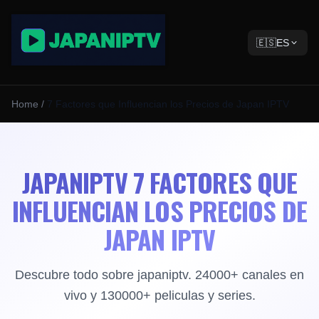
🇪🇸
ES
Home
/
7 Factores que Influencian los Precios de Japan IPTV
JAPANIPTV 7 FACTORES QUE
INFLUENCIAN LOS PRECIOS DE
JAPAN IPTV
Descubre todo sobre japaniptv. 24000+ canales en
vivo y 130000+ peliculas y series.