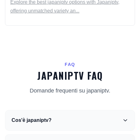
Explore the best japaniptv options with Japaniptv,
offering unmatched variety an...
FAQ
JAPANIPTV FAQ
Domande frequenti su japaniptv.
Cos'è japaniptv?