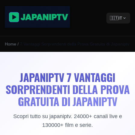
🇮🇹
IT
Home
/
7 Vantaggi Sorprendenti della Prova Gratuita di Japaniptv
JAPANIPTV 7 VANTAGGI
SORPRENDENTI DELLA PROVA
GRATUITA DI JAPANIPTV
Scopri tutto su japaniptv. 24000+ canali live e
130000+ film e serie.