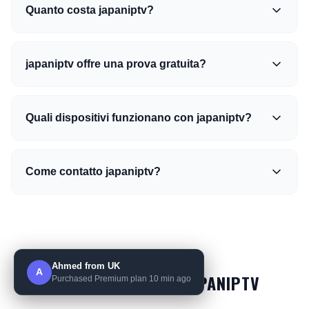
Quanto costa japaniptv?
japaniptv offre una prova gratuita?
Quali dispositivi funzionano con japaniptv?
Come contatto japaniptv?
Ahmed from UK
A
SCOPRI DI PIÙ SU JAPANIPTV
Purchased Premium plan 10 min ago